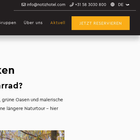
info@notizhotel.com
+31 58 3030 800
Gruppen
Über uns
Aktuell
JETZT RESERVIEREN
ken
hrrad?
s, grüne Oasen und malerische
ne längere Naturtour – hier