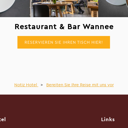
Restaurant & Bar Wannee
RESERVIEREN SIE IHREN TISCH HIER!
Notiz Hotel
>
Bereiten Sie Ihre Reise mit uns vor
tel
Links