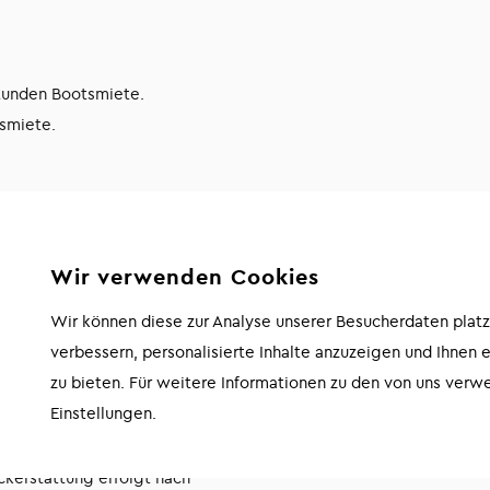
Stunden Bootsmiete.
tsmiete.
ilung, um doppelte Kosten zu
Wir verwenden Cookies
miete an. Wir reservieren das
Wir können diese zur Analyse unserer Besucherdaten plat
verbessern, personalisierte Inhalte anzuzeigen und Ihnen 
tzeitig einen Tisch für Sie
zu bieten. Für weitere Informationen zu den von uns verw
Einstellungen.
ckerstattung erfolgt nach