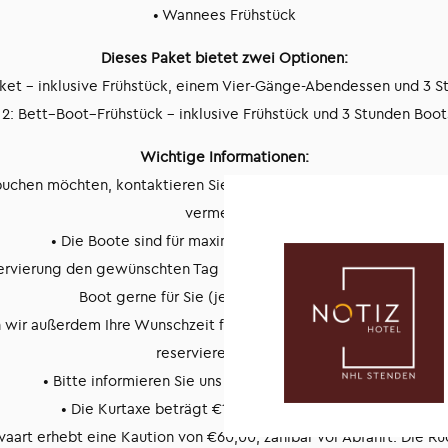
• Wannees Frühstück
Dieses Paket bietet zwei Optionen:
ket – inklusive Frühstück, einem Vier-Gänge-Abendessen und 3 
2: Bett–Boot–Frühstück – inklusive Frühstück und 3 Stunden Boo
Wichtige Informationen:
uchen möchten, kontaktieren Sie bitte unsere Reservierungsabte
vermeiden.
• Die Boote sind für maximal 6 Personen geeignet.
servierung den gewünschten Tag und Tagesabschnitt für die Boots
Boot gerne für Sie (je nach Verfügbarkeit).
wir außerdem Ihre Wunschzeit für das Abendessen, damit wir rech
reservieren können.
• Bitte informieren Sie uns über eventuelle Allergien.
• Die Kurtaxe beträgt €1,65 pro Person und Tag.
vaart erhebt eine Kaution von €60,00, zahlbar vor Abfahrt. Die Rü