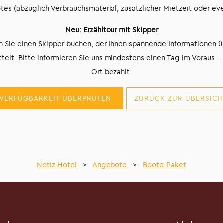
es (abzüglich Verbrauchsmaterial, zusätzlicher Mietzeit oder eve
Neu: Erzähltour mit Skipper
n Sie einen Skipper buchen, der Ihnen spannende Informationen
elt. Bitte informieren Sie uns mindestens einen Tag im Voraus –
Ort bezahlt.
VERFÜGBARKEIT ÜBERPRÜFEN
ZURÜCK ZUR ÜBERSICH
Notiz Hotel
>
Angebote
>
Boote-Paket