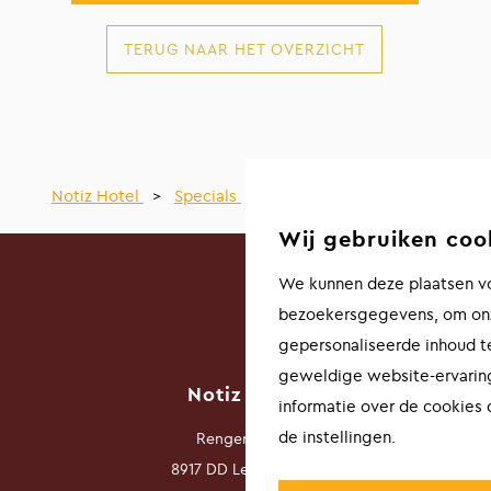
TERUG NAAR HET OVERZICHT
Notiz Hotel
>
Specials
>
Romantische Upgrade
Wij gebruiken coo
We kunnen deze plaatsen vo
bezoekersgegevens, om onz
gepersonaliseerde inhoud t
geweldige website-ervaring
Notiz Hotel
informatie over de cookies
de instellingen.
Rengerslaan 8
8917 DD Leeuwarden