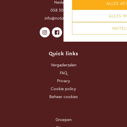
Nederland
ALLES AC
058 3030 800
ALLES W
info@notizhotel.com
INSTEL
Quick links
Vergaderzalen
FAQ
Privacy
Cookie policy
Beheer cookies
Groepen