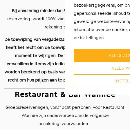
bezoekersgegevens, om onz
-
Bij annulering minder dan 3 dagen voorafgaand
aan de
gepersonaliseerde inhoud t
reservering: wordt 100% van de gereserveerde waarde in
geweldige website-ervaring
rekening gebracht.
informatie over de cookies
de instellingen.
De toewijzing van vergaderzalen is voorlopig en Notiz Hotel
heeft het recht om de toewijzing van vergaderzalen op elk
ALLES AC
moment te wijzigen. De vermelde aantallen bij de
verschillende items zijn indicatie. De definitieve bedragen
ALLES W
worden berekend op basis van het verbruik. Notiz Hotel het
recht om hun prijzen aan te passen zonder kennisgeving.
INSTEL
Restaurant & Bar Wannee
Groepsreserveringen, vanaf acht personen, voor Restaurant
Wannee zijn onderworpen aan de volgende
annuleringsvoorwaarden: