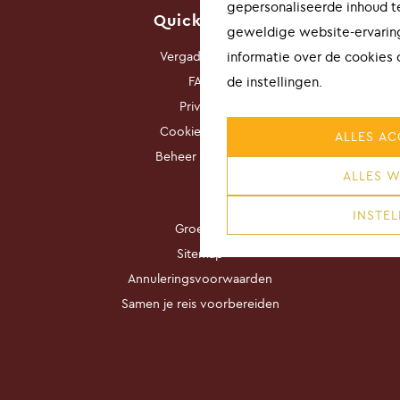
gepersonaliseerde inhoud t
Quick links
geweldige website-ervaring
Vergaderzalen
informatie over de cookies
FAQ
de instellingen.
Privacy
Cookie policy
ALLES AC
Beheer cookies
ALLES W
INSTEL
Groepen
Sitemap
Annuleringsvoorwaarden
Samen je reis voorbereiden