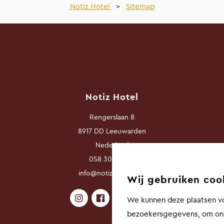
Notiz Hotel
>
Sitemap
Notiz Hotel
Rengerslaan 8
8917 DD Leeuwarden
Nederland
058 3030 800
info@notizhotel.com
Wij gebruiken coo
We kunnen deze plaatsen vo
bezoekersgegevens, om onz