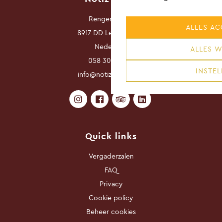
Rengerslaan 8
ALLES AC
8917 DD Leeuwarden
Nederland
ALLES W
058 3030 800
INSTEL
info@notizhotel.com
Quick links
Vergaderzalen
FAQ
Privacy
Cookie policy
Beheer cookies